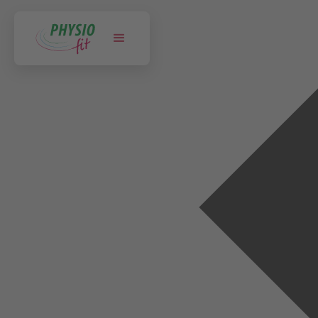
NORTORF
BÜDELSDORF
SCHLESWIG