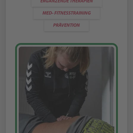
ERGÄNZENDE THERAPIEN
MED- FITNESSTRAINING
PRÄVENTION