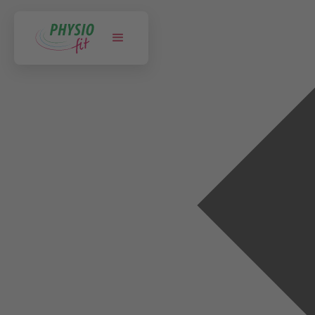
NORTORF
BÜDELSDORF
SCHLESWIG