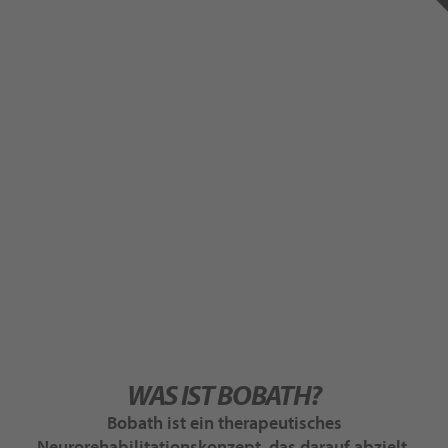
WAS IST BOBATH?
Bobath ist ein therapeutisches
Neurorehabilitationskonzept, das darauf abzielt,